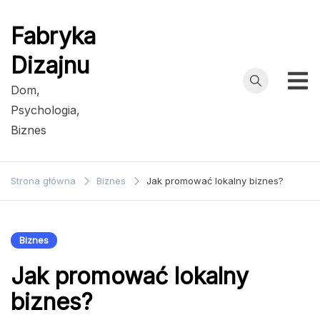
Przejdź
do
Fabryka
treści
Dizajnu
Dom,
Psychologia,
Biznes
Strona główna
Biznes
Jak promować lokalny biznes?
Biznes
Jak promować lokalny
biznes?