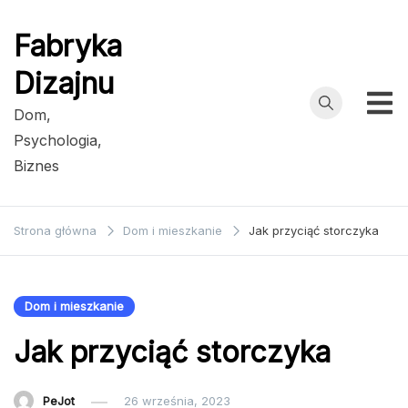
Przejdź
do
Fabryka
treści
Dizajnu
Dom,
Psychologia,
Biznes
Strona główna
Dom i mieszkanie
Jak przyciąć storczyka
Dom i mieszkanie
Jak przyciąć storczyka
PeJot
26 września, 2023