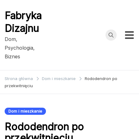
Przejdź
do
Fabryka
treści
Dizajnu
Dom,
Psychologia,
Biznes
Strona główna
Dom i mieszkanie
Rododendron po
przekwitnięciu
Dom i mieszkanie
Rododendron po
przekwitnięciu