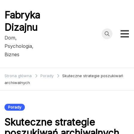
Przejdź
do
Fabryka
treści
Dizajnu
Dom,
Psychologia,
Biznes
Strona główna
Porady
Skuteczne strategie poszukiwań
archiwalnych
Porady
Skuteczne strategie
poszukiwań archiwalnych