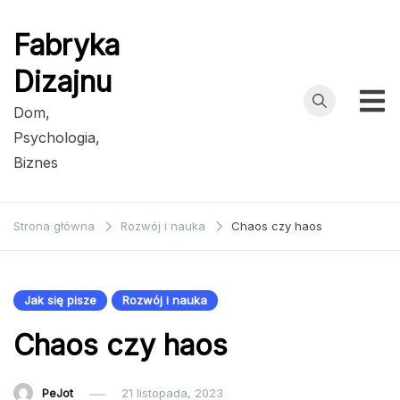
Przejdź
do
Fabryka
treści
Dizajnu
Dom,
Psychologia,
Biznes
Strona główna
Rozwój i nauka
Chaos czy haos
Jak się pisze
Rozwój i nauka
Chaos czy haos
PeJot
21 listopada, 2023