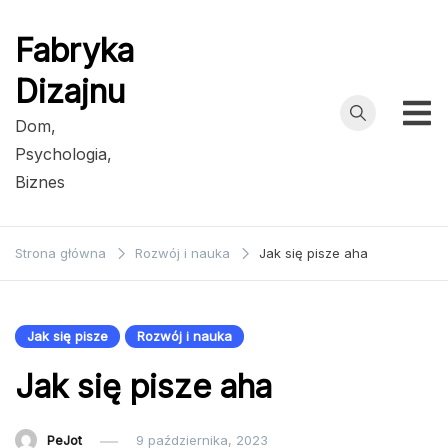
Przejdź
do
Fabryka
treści
Dizajnu
Dom,
Psychologia,
Biznes
Strona główna
Rozwój i nauka
Jak się pisze aha
Jak się pisze
Rozwój i nauka
Jak się pisze aha
PeJot
9 października, 2023