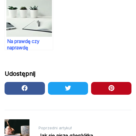
Na prawdę czy
naprawdę
Udostępnij
Nawigacja
Poprzedni artykuł
wpisu
Jak się pisze gżegżółka