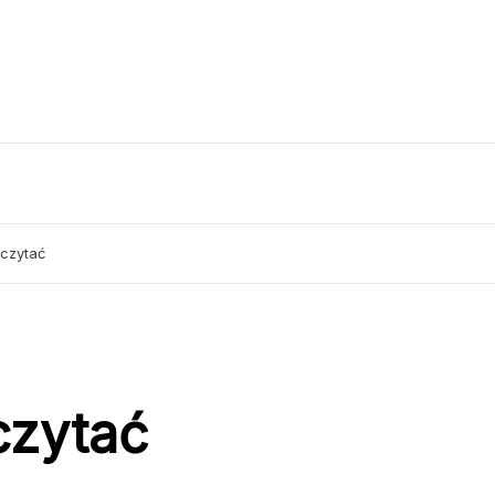
sczytać
czytać