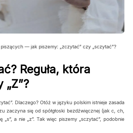
 piszących — jak piszemy: „zczytać” czy „sczytać”?
ać? Reguła, która
y „Z”?
tać”. Dlaczego? Otóż w języku polskim istnieje zasada
 zaczyna się od spółgłoski bezdźwięcznej (jak c, ch,
mę „s”, a nie „z”. Tak więc piszemy „sczytać”, podobnie