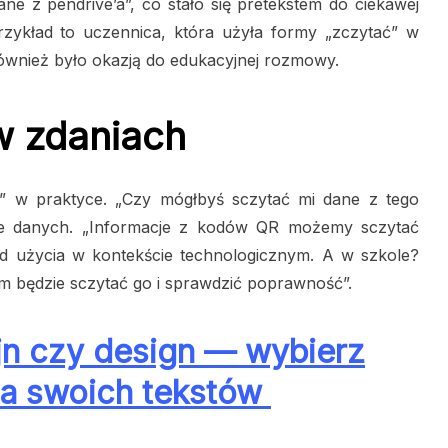
ne z pendrive’a”, co stało się pretekstem do ciekawej
rzykład to uczennica, która użyła formy „zczytać” w
 również było okazją do edukacyjnej rozmowy.
w zdaniach
ć” w praktyce. „Czy mógłbyś sczytać mi dane z tego
enie danych. „Informacje z kodów QR możemy sczytać
ład użycia w kontekście technologicznym. A w szkole?
em będzie sczytać go i sprawdzić poprawność”.
jn czy design — wybierz
la swoich tekstów