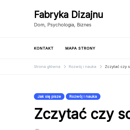
Przejdź
do
Fabryka Dizajnu
treści
Dom, Psychologia, Biznes
KONTAKT
MAPA STRONY
Strona główna
Rozwój i nauka
Zczytać czy 
Jak się pisze
Rozwój i nauka
Zczytać czy s