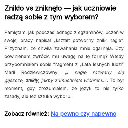
Znikło vs zniknęło — jak uczniowie
radzą sobie z tym wyborem?
Pamiętam, jak podczas jednego z egzaminów, uczeń w
swojej pracy napisał „kształt potworny znikł nagle”.
Przyznam, że chwila zawahania mnie ogarnęła. Czy
powinienem zwrócić mu uwagę na tę formę? Wtedy
przypomniałem sobie fragment z „Lata leśnych ludzi”
Marii Rodziewiczówny: „
I nagle rozwarły się
gąszcze,
znikły
, jakby zdmuchnięte wichrem
…”. To był
moment, gdy zrozumiałem, że język to nie tylko
zasady, ale też sztuka wyboru.
Zobacz również:
Na pewno czy napewno