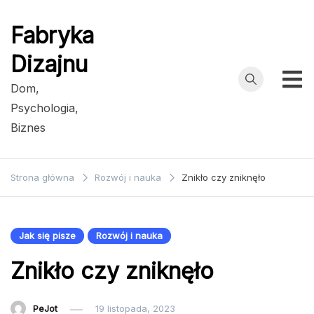
Przejdź
do
Fabryka
treści
Dizajnu
Dom,
Psychologia,
Biznes
Strona główna
Rozwój i nauka
Znikło czy zniknęło
Jak się pisze
Rozwój i nauka
Znikło czy zniknęło
PeJot
19 listopada, 2023