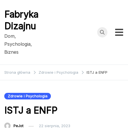
Przejdź
do
Fabryka
treści
Dizajnu
Dom,
Psychologia,
Biznes
Strona główna
Zdrowie i Psychologia
ISTJ a ENFP
Zdrowie i Psychologia
ISTJ a ENFP
PeJot
22 sierpnia, 2023