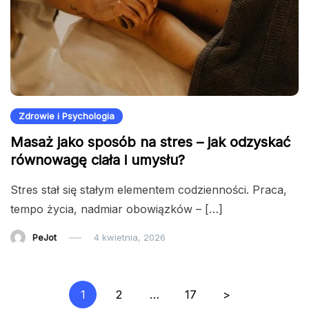
Zdrowie i Psychologia
Masaż jako sposób na stres – jak odzyskać
równowagę ciała i umysłu?
Stres stał się stałym elementem codzienności. Praca,
tempo życia, nadmiar obowiązków – […]
PeJot
4 kwietnia, 2026
Stronicowanie
1
2
…
17
>