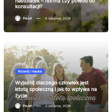
nastolatek – norma czy powód do
konsultacji?
PeJot
6 sierpnia, 2026
Rozwój i nauka
Wyjaśnij dlaczego człowiek jest
istotą społeczną i jak to wpływa na
życie
PeJot
2 sierpnia, 2026