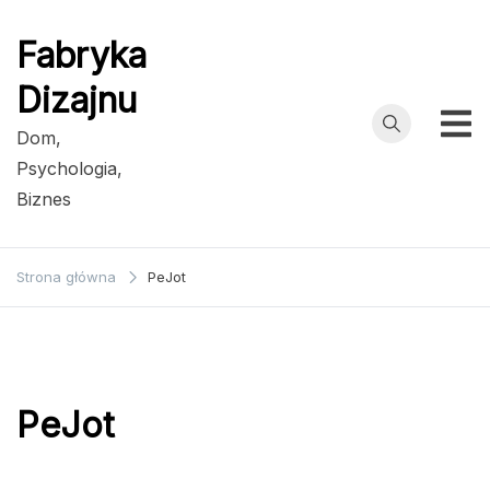
Przejdź
do
Fabryka
treści
Dizajnu
Dom,
Psychologia,
Biznes
Strona główna
PeJot
PeJot