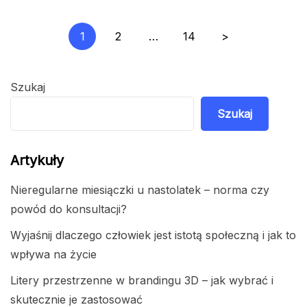
Stronicowanie
1
2
…
14
>
wpisów
Szukaj
Szukaj
Artykuły
Nieregularne miesiączki u nastolatek – norma czy
powód do konsultacji?
Wyjaśnij dlaczego człowiek jest istotą społeczną i jak to
wpływa na życie
Litery przestrzenne w brandingu 3D – jak wybrać i
skutecznie je zastosować