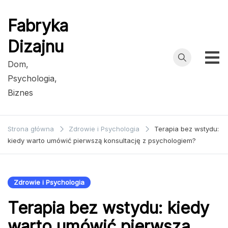
Przejdź
do
Fabryka
treści
Dizajnu
Dom,
Psychologia,
Biznes
Strona główna
Zdrowie i Psychologia
Terapia bez wstydu:
kiedy warto umówić pierwszą konsultację z psychologiem?
Zdrowie i Psychologia
Terapia bez wstydu: kiedy
warto umówić pierwszą