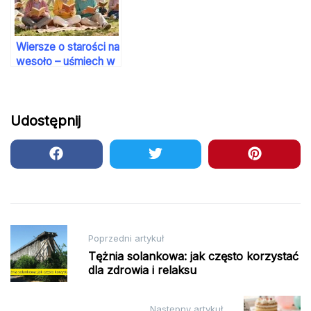
Wiersze o starości na
wesoło – uśmiech w
dojrzałym życiu
Udostępnij
Nawigacja
Poprzedni artykuł
wpisu
Tężnia solankowa: jak często korzystać
dla zdrowia i relaksu
Następny artykuł