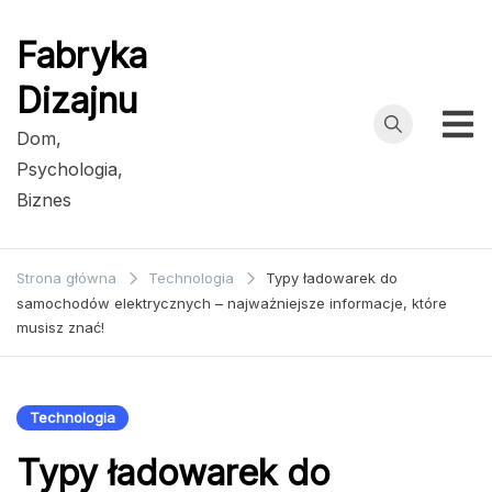
Przejdź
do
Fabryka
treści
Dizajnu
Dom,
Psychologia,
Biznes
Strona główna
Technologia
Typy ładowarek do
samochodów elektrycznych – najważniejsze informacje, które
musisz znać!
Technologia
Typy ładowarek do