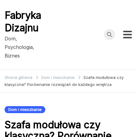
Przejdź
do
Fabryka
treści
Dizajnu
Dom,
Psychologia,
Biznes
Strona główna
Dom i mieszkanie
Szafa modułowa czy
klasyczna? Porównanie rozwiązań do każdego wnętrza
Dom i mieszkanie
Szafa modułowa czy
klasyczna? Porównanie