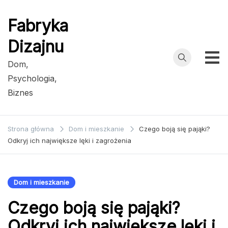
Przejdź
do
Fabryka
treści
Dizajnu
Dom,
Psychologia,
Biznes
Strona główna
Dom i mieszkanie
Czego boją się pająki?
Odkryj ich największe lęki i zagrożenia
Dom i mieszkanie
Czego boją się pająki?
Odkryj ich największe lęki i