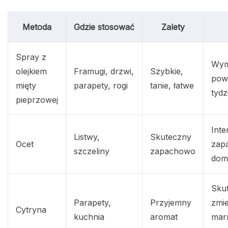
Metoda
Gdzie stosować
Zalety
Spray z
Wym
olejkiem
Framugi, drzwi,
Szybkie,
pow
mięty
parapety, rogi
tanie, łatwe
tydz
pieprzowej
Int
Listwy,
Skuteczny
Ocet
zap
szczeliny
zapachowo
dom
Sku
Parapety,
Przyjemny
zmi
Cytryna
kuchnia
aromat
mar