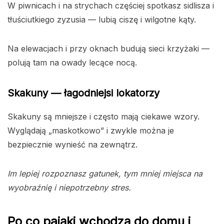
W piwnicach i na strychach częściej spotkasz sidlisza i
tłuściutkiego zyzusia — lubią ciszę i wilgotne kąty.
Na elewacjach i przy oknach budują sieci krzyżaki —
polują tam na owady lecące nocą.
Skakuny — łagodniejsi lokatorzy
Skakuny są mniejsze i często mają ciekawe wzory.
Wyglądają „maskotkowo” i zwykle można je
bezpiecznie wynieść na zewnątrz.
Im lepiej rozpoznasz gatunek, tym mniej miejsca na
wyobraźnię i niepotrzebny stres.
Po co pająki wchodzą do domu i