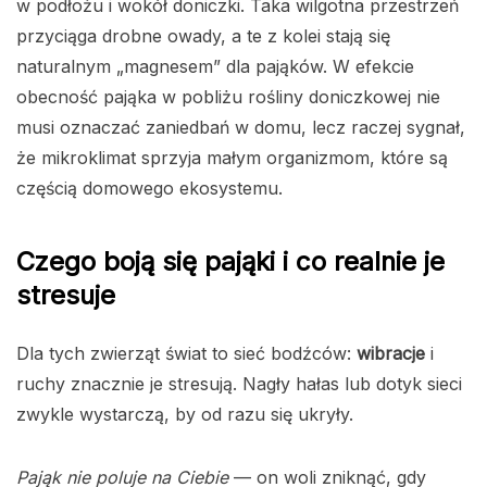
w podłożu i wokół doniczki. Taka wilgotna przestrzeń
przyciąga drobne owady, a te z kolei stają się
naturalnym „magnesem” dla pająków. W efekcie
obecność pająka w pobliżu rośliny doniczkowej nie
musi oznaczać zaniedbań w domu, lecz raczej sygnał,
że mikroklimat sprzyja małym organizmom, które są
częścią domowego ekosystemu.
Czego boją się pająki i co realnie je
stresuje
Dla tych zwierząt świat to sieć bodźców:
wibracje
i
ruchy znacznie je stresują. Nagły hałas lub dotyk sieci
zwykle wystarczą, by od razu się ukryły.
Pająk nie poluje na Ciebie
— on woli zniknąć, gdy