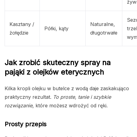
żyw
Sez
Kasztany /
Naturalne,
Półki, kąty
trze
żołędzie
długotrwałe
wym
Jak zrobić skuteczny spray na
pająki z olejków eterycznych
Kilka kropli olejku w butelce z wodą daje zaskakująco
praktyczny rezultat.
To proste, tanie i szybkie
rozwiązanie
, które możesz wdrożyć od ręki.
Prosty przepis