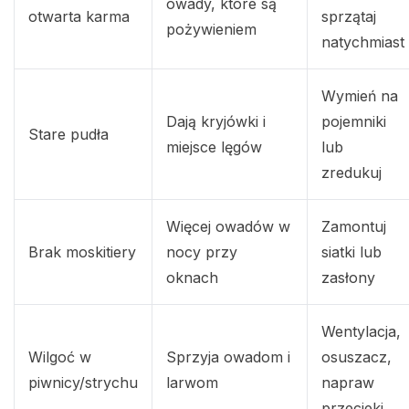
owady, które są
otwarta karma
sprzątaj
pożywieniem
natychmiast
Wymień na
Dają kryjówki i
pojemniki
Stare pudła
miejsce lęgów
lub
zredukuj
Więcej owadów w
Zamontuj
Brak moskitiery
nocy przy
siatki lub
oknach
zasłony
Wentylacja,
Wilgoć w
Sprzyja owadom i
osuszacz,
piwnicy/strychu
larwom
napraw
przecieki