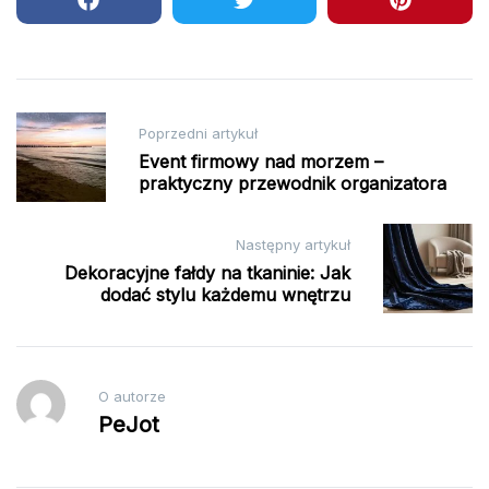
Nawigacja
Poprzedni artykuł
wpisu
Event firmowy nad morzem –
praktyczny przewodnik organizatora
Następny artykuł
Dekoracyjne fałdy na tkaninie: Jak
dodać stylu każdemu wnętrzu
O autorze
PeJot