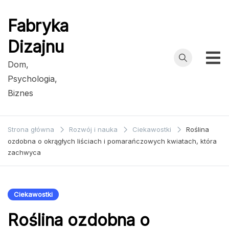
Przejdź
do
Fabryka
treści
Dizajnu
Dom,
Psychologia,
Biznes
Strona główna
Rozwój i nauka
Ciekawostki
Roślina
ozdobna o okrągłych liściach i pomarańczowych kwiatach, która
zachwyca
Ciekawostki
Roślina ozdobna o