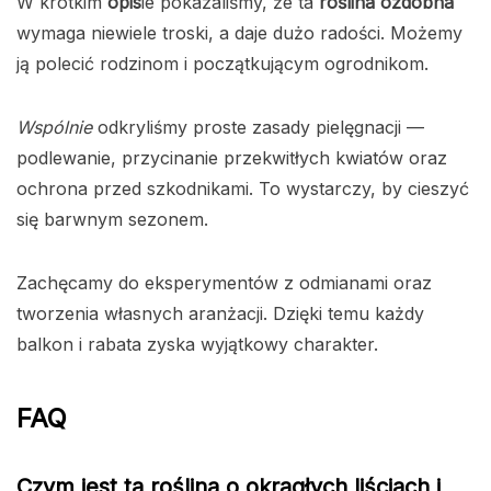
W krótkim
opis
ie pokazaliśmy, że ta
roślina ozdobna
wymaga niewiele troski, a daje dużo radości. Możemy
ją polecić rodzinom i początkującym ogrodnikom.
Wspólnie
odkryliśmy proste zasady pielęgnacji —
podlewanie, przycinanie przekwitłych kwiatów oraz
ochrona przed szkodnikami. To wystarczy, by cieszyć
się barwnym sezonem.
Zachęcamy do eksperymentów z odmianami oraz
tworzenia własnych aranżacji. Dzięki temu każdy
balkon i rabata zyska wyjątkowy charakter.
FAQ
Czym jest ta roślina o okrągłych liściach i