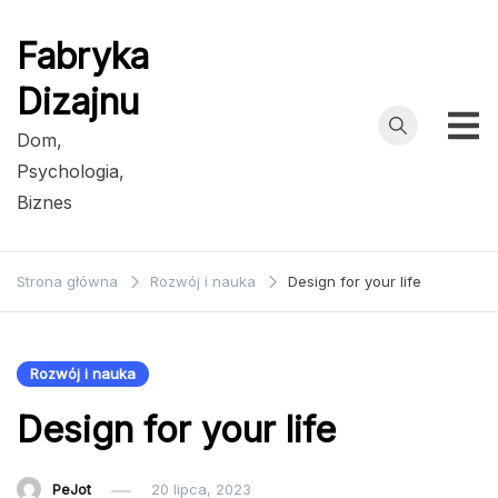
Przejdź
do
Fabryka
treści
Dizajnu
Dom,
Psychologia,
Biznes
Strona główna
Rozwój i nauka
Design for your life
Rozwój i nauka
Design for your life
PeJot
20 lipca, 2023