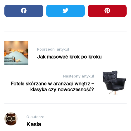
Nawigacja
Poprzedni artykuł
wpisu
Jak masować krok po kroku
Następny artykuł
Fotele skórzane w aranżacji wnętrz –
klasyka czy nowoczesność?
O autorze
Kasia