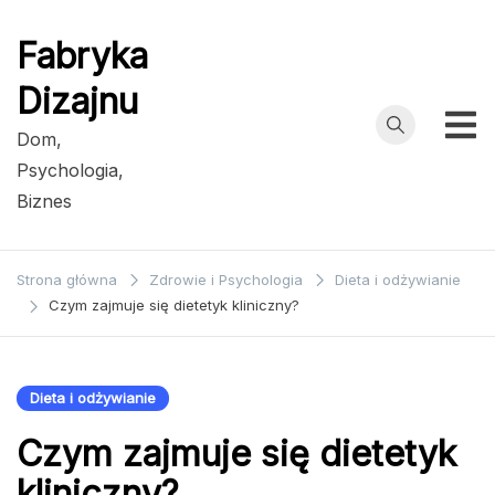
Przejdź
do
Fabryka
treści
Dizajnu
Dom,
Psychologia,
Biznes
Strona główna
Zdrowie i Psychologia
Dieta i odżywianie
Czym zajmuje się dietetyk kliniczny?
Dieta i odżywianie
Czym zajmuje się dietetyk
kliniczny?