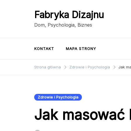
Przejdź
do
Fabryka Dizajnu
treści
Dom, Psychologia, Biznes
KONTAKT
MAPA STRONY
Strona główna
Zdrowie i Psychologia
Jak ma
Zdrowie i Psychologia
Jak masować 