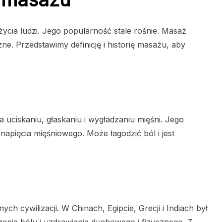
cia ludzi. Jego popularność stale rośnie. Masaż
e. Przedstawimy definicję i historię masażu, aby
 uciskaniu, głaskaniu i wygładzaniu mięśni. Jego
napięcia mięśniowego. Może łagodzić ból i jest
ych cywilizacji. W Chinach, Egipcie, Grecji i Indiach był
enia bólu i uzdrawiania duchowego i fizycznego. Z